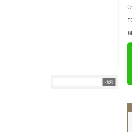
お
T
相