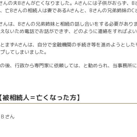
さんの夫
B
さんが亡くなりました。
A
さんには子供がおらず、
B
、亡
B
さんの相続人は妻である
A
さんと、
B
さんの兄弟姉妹の
C
さんは、
B
さんの兄弟姉妹と相続の話し合いをする必要があり
えないため電話でお話ができず、どのように連絡をすればよい
とまず
A
さんは、自分で金融機関の手続き等を進めようとした
プしてしまいました。
の後、行政から専門家に依頼しては、と勧められ、当事務所に
【被相続人＝亡くなった方】
Ｂさん