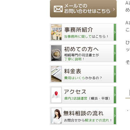
A
め
A
こ
ひ
ッ
そ
・