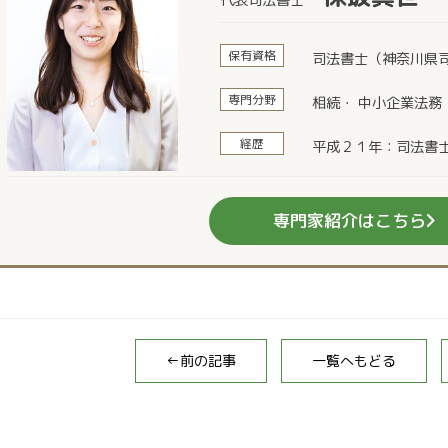
保有資格
司法書士（神奈川県司
専門分野
相続・ 中小企業法務
経歴
平成２１年：司法書
専門家紹介はこちら
←前の記事
一覧へもどる