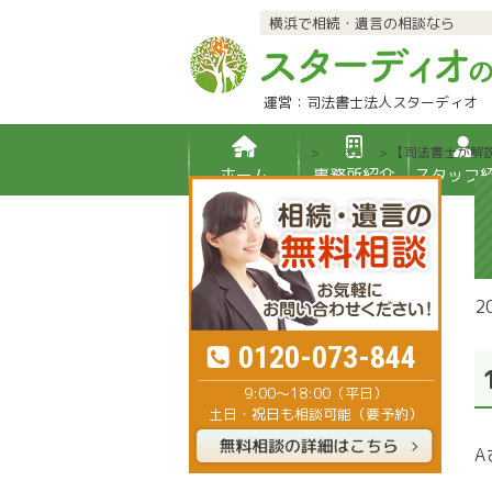
横浜で相続・遺言の相談なら
運営：司法書士法人スターディオ
スターディオの相続
>
解決事例
>
【司法書士が解
ホーム
事務所紹介
スタッフ
2
0120-073-844
9:00～18:00（平日）
土日・祝日も相談可能（要予約）
A