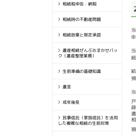
相続税申告・納税
相続時の不動産問題
当
相続放棄と限定承認
申
当
遺産相続ぜんぶおまかせパッ
ク（遺産整理業務）
続
結
生前準備の基礎知識
預
遺言
当
戸
成年後見
疎
遺
民事信託（家族信託）を活用
相
した複雑な相続の生前対策
預