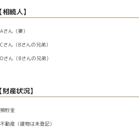
【相続人】
A
さん（妻）
C
さん（
B
さんの兄弟）
D
さん（
B
さんの兄弟）
【財産状況】
預貯金
不動産（建物は未登記）