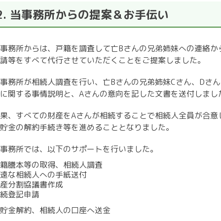
2. 当事務所からの提案＆お手伝い
事務所からは、戸籍を調査して亡
B
さんの兄弟姉妹への連絡か
請等をすべて代行させていただくことをご提案しました。
事務所が相続人調査を行い、亡
B
さんの兄弟姉妹
C
さん、
D
さん
に関する事情説明と、
A
さんの意向を記した文書を送付しまし
果、すべての財産を
A
さんが相続することで相続人全員が合意
貯金の解約手続き等を進めることとなりました。
事務所では、以下のサポートを行いました。
籍謄本等の取得、相続人調査
遠な相続人への手紙送付
産分割協議書作成
続登記申請
貯金解約、相続人の口座へ送金