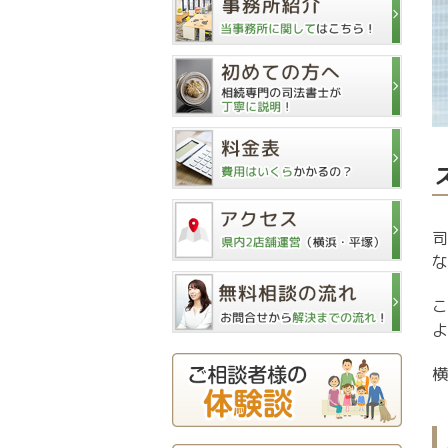
司
な
こ
よ
横