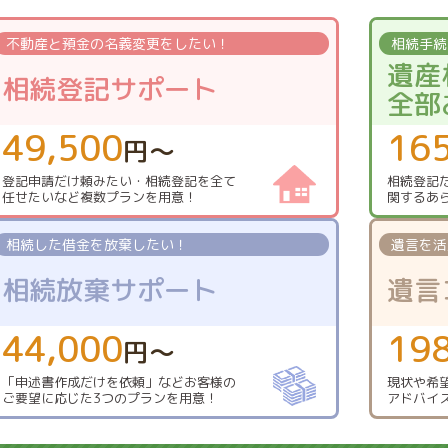
不動産と預金の
名義変更をしたい！
相続手続
遺産
相続登記サポート
全部
49,500
16
円〜
登記申請だけ頼みたい・
相続登記を全て
相続登記
任せたい
など複数プランを用意！
関する
あ
相続した借金を
放棄したい！
遺言を活
相続放棄サポート
遺言
44,000
19
円〜
「申述書作成だけを依頼」
などお客様の
現状や希
ご要望に応じた
3つのプランを用意！
アドバイ