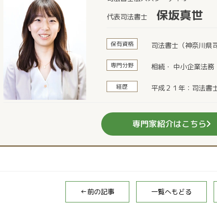
保坂真世
代表司法書士
保有資格
司法書士（神奈川県司
専門分野
相続・ 中小企業法務
経歴
平成２１年：司法書
専門家紹介はこちら
←前の記事
一覧へもどる