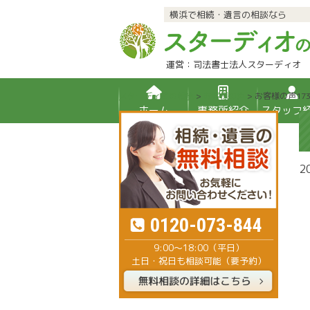
横浜で相続・遺言の相談なら
運営：司法書士法人スターディオ
スターディオの相続
>
お客様の声
>
お客様の声17
ホーム
事務所紹介
スタッフ
2
0120-073-844
9:00～18:00（平日）
土日・祝日も相談可能（要予約）