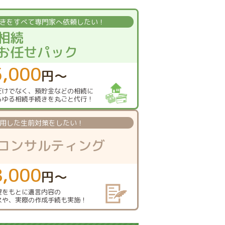
きを
すべて専門家へ依頼したい！
相続
お任せパック
5,000
円〜
だけでなく、
預貯金などの相続に
らゆる相続手続きを
丸ごと代行！
用した
生前対策をしたい！
コンサルティング
8,000
円〜
望をもとに
遺言内容の
スや、
実際の作成手続も実施！