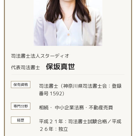
司法書士法人スターディオ
保坂真世
代表司法書士
保有資格
司法書士（神奈川県司法書士会：登録
番号 1592）
専門分野
相続・ 中小企業法務・不動産売買
経歴
平成２１年：司法書士試験合格／平成
２６年：独立