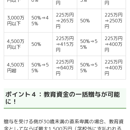
円以下
0%
5%
円
円
225万円
225万円
3,000万
50%⇒4
⇒265万
50%
⇒250万
円以下
5%
円
円
225万円
225万円
4,500万
50%⇒5
50%
⇒415万
⇒400万
円以下
5%
円
円
225万円
225万円
4,500万
50%⇒5
50%⇒5
⇒640万
⇒400万
円超
5%
5%
円
円
ポイント４：教育資金の一括贈与が可能
に！
贈与を受ける側が30歳未満の直系卑属の場合、教育資
金としてならば最大1,500万円（学校外に支払われる