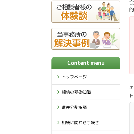
会
的
Content menu
トップページ
そ
相続の基礎知識
ト
遺産分割協議
相続に関わる手続き