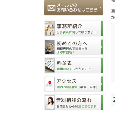
有
通
が