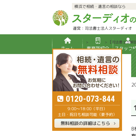
横浜で相続・遺言の相談なら
運営：司法書士法人スターディオ
スターディオの相続
>
解決事例
>
【司法書士が解
ホーム
事務所紹介
スタッフ
2
0120-073-844
9:00～18:00（平日）
土日・祝日も相談可能（要予約）
B