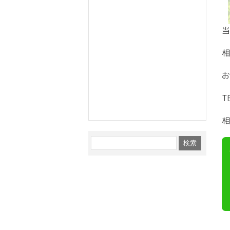
当
相
お
T
相