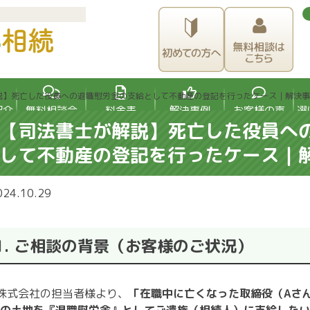
説】死亡した役員への退職慰労金の支給として不動産の登記を行ったケース｜解決事
紹介
無料相談会
料金表
解決事例
お客様の声
選
【司法書士が解説】死亡した役員へ
して不動産の登記を行ったケース｜
024.10.29
1. ご相談の背景（お客様のご状況）
株式会社の担当者様より、
「在職中に亡くなった取締役（Aさ