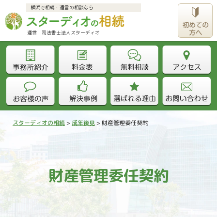
横浜で相続・遺言の相談なら
運営：司法書士法人スターディオ					
スターディオの相続
>
成年後見
>
財産管理委任契約
財産管理委任契約