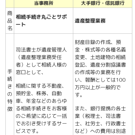
当事務所
大手銀行・信託銀行
商
相続手続き丸ごとサポ
品
遺産整理業務
ート
名
財産目録の作成、預
司法書士が遺産管理人
金・株式等の各種名義
（遺産整理業務受任
変更、土地建物の相続
者）として相続人様の
登記、遺産分割協議書
手
窓口として、
の作成等の業務を行
続
い、報酬としては100
相続に関する不動産、
き
万円以上が一般的で
預貯金、株券、自動
の
す。
車、年金などのあらゆ
特
る相続手続きをお客様
また、銀行提携の各士
徴
のご希望に応じて一括
業（税理士、司法書
でお引き受けするサー
士、社労士、行政書士
ビスです。
など）への費用は別途