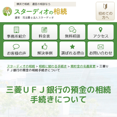
横浜で相続・遺言の相談なら
運営：司法書士法人スターディオ					
スターディオの相続
>
相続に関わる手続き
>
預貯金の名義変更
>
三菱Ｕ
ＦＪ銀行の預金の相続手続きについて
三菱ＵＦＪ銀行の預金の相続
手続きについて